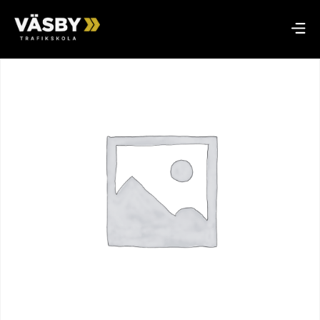
Hem
/
Riskettan
/ Riskettan 26 augusti