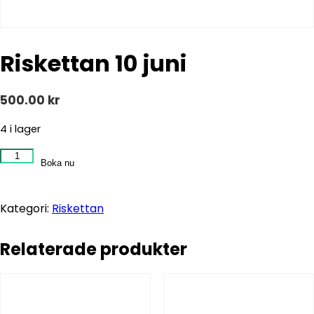
Riskettan 10 juni
500.00
kr
4 i lager
Riskettan
Boka nu
10
juni
mängd
Kategori:
Riskettan
Relaterade produkter