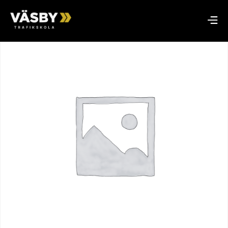
Hem
/
Riskettan
/ Riskettan 10 juni