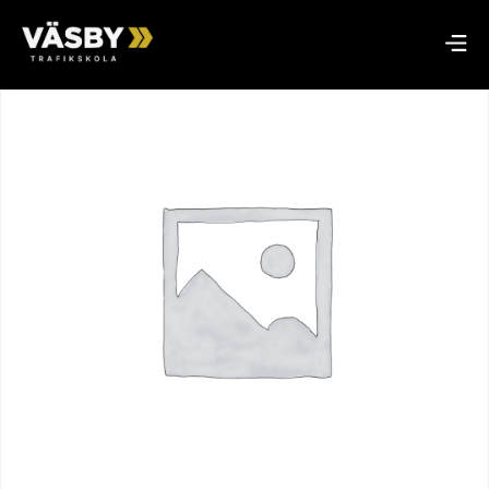
Hem
/
Riskettan
/ Riskettan 29 juli