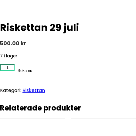
Riskettan 29 juli
500.00
kr
7 i lager
Riskettan
Boka nu
29
juli
mängd
Kategori:
Riskettan
Relaterade produkter