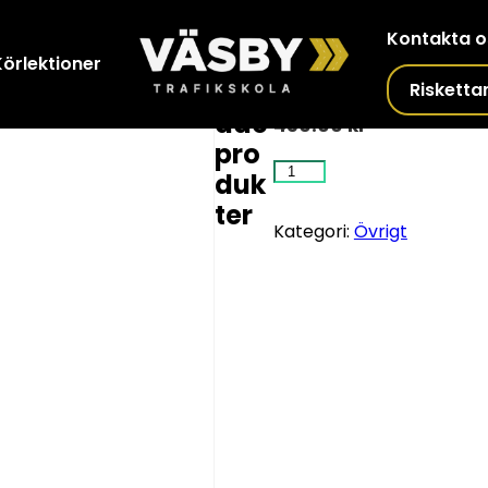
Kontakta o
Teorilektion
Rel
Körlektioner
ater
Risketta
ade
450.00
kr
pro
Teorilektion
duk
mängd
ter
Kategori:
Övrigt