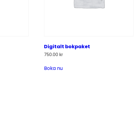
Digitalt bokpaket
750.00
kr
rande
t
Boka nu
.00 kr.