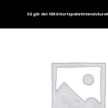
Hem
/
Övrigt
/ Teorilektion
Så går det till
Körkortspaket
Intensivkurs