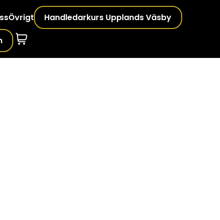
ss
Övrigt
Handledarkurs Upplands Väsby
n