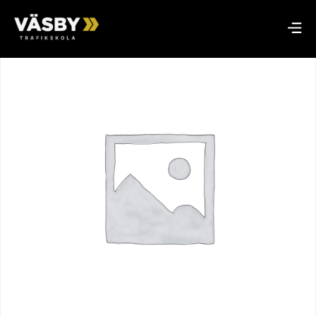
Hem
/
Handledarkurs
/ Handledarkurs 29 september