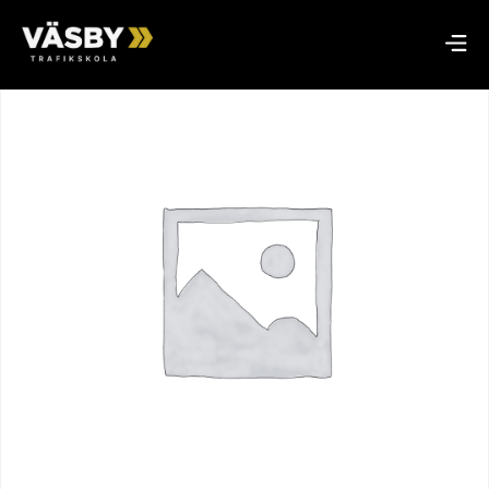
Hem
/
Handledarkurs
/ Handledarkurs 26 januari