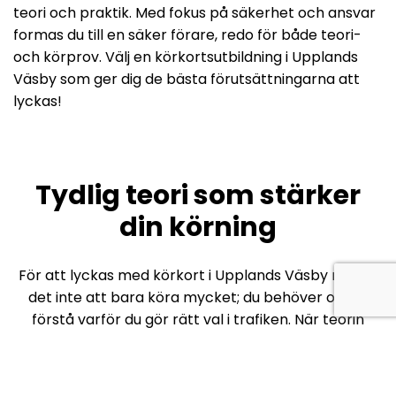
teori och praktik. Med fokus på säkerhet och ansvar
formas du till en säker förare, redo för både teori-
och körprov. Välj en körkortsutbildning i Upplands
Väsby som ger dig de bästa förutsättningarna att
lyckas!
Tydlig teori som stärker
din körning
För att lyckas med körkort i Upplands Väsby räcker
det inte att bara köra mycket; du behöver också
förstå varför du gör rätt val i trafiken. När teorin
kopplas ihop med praktiska situationer blir
kunskapen lättare att använda under
körlektionerna.